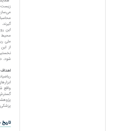
"همایش
زیست‌ش
می‌سازد
محاسبات
گیرند.
این روی
محیط ز
نخستین
شود. در
اهداف ب
ریاضیات
ابزاره
واقع شو
گسترش 
پژوهشگ
پزشکی 
تاریخ 