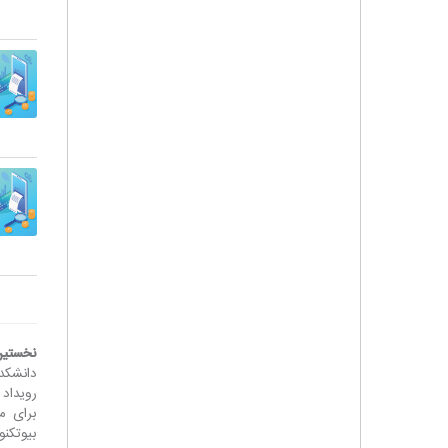
نخستین
دانشکد
رویداد
برای م
بیوتکنو