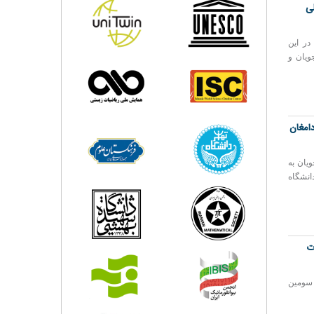
ی
ر این
ویان و
ی دامغان
له توسط دانشجویان به
انشگاه
ت
 سومین