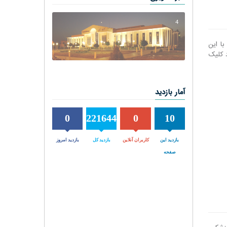
4
ا این
 کلیک
آمار بازدید
0
221644
0
10
بازدید این
کاربران آنلاین
بازدید کل
بازدید امروز
صفحه