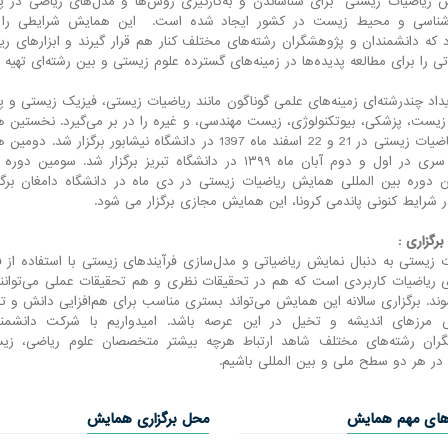
 ریاضیات زیستی" برای شناساندن و به‌کار‌گیری روش‌ها و مدل‌های ریاضی در پ
ناسی و محیط زیست در کشور ایجاد شده است. این همایش شرایطی را 
 که دانشمندان و پژوهشگران رشته‌های مختلف کنار هم قرار گیرند و ابزارهای ر
ی را برای مطالعه پدیده‌ها در زمینه‌های گسترده علوم زیستی و بین رشته‌ای تهیه و 
داد چندرشته‌ای زمینه‌های علمی گوناگون مانند ریاضیات زیستی، فیزیک زیستی و 
یست، پزشکی، بیوتکنولوژی، زیست مهندسی، و غیره را در بر می‌گیرد. نخستین 
ملی ریاضیات زیستی در 21 و 22 اسفند ماه 1397 در دانشگاه نیشابور برگزار شد.
از این سری در اول و دوم آبان ماه ۱۳۹۹ در دانشگاه تبریز برگزار شد. سومین 
 دوره بین المللی همایش ریاضیات زیستی در دی ماه در دانشگاه دامغان برگز
 شرایط کنونی پاندمی کرونا، این همایش مجازی برگزار می شود.
رگزاری :
 زیستی به دنبال نمایش ریاضیاتی و مدل‌سازی فرآیندهای زیستی با استفاده از 
ای ریاضیات کاربردی است که هم در تحقیقات نظری و هم تحقیقات عملی می‌توانند
ند. برگزاری سالانه این همایش می‌تواند بستری مناسب برای هم‌افزایی دانش و ت
مرزهای اندیشه و تخیل در این عرصه باشد. امیدواریم با شرکت دانشمن
ران رشته‌های مختلف شاهد ارتباط هرچه بیشتر متخصصان علوم ریاضی، زی
در هر دو سطح ملی و بین المللی باشیم.
های مهم همایش
محل برگزاری همایش