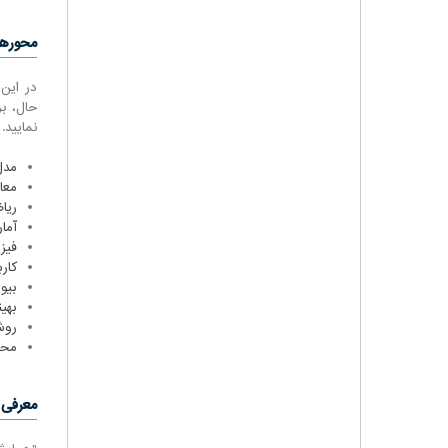
محورها
در این
حال، ب
نمایید.
مدل
معا
ریا
آما
فیز
کار
بیو
بهی
روش
محی
معرفی