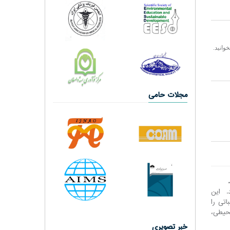
وانید.
مجلات حامی
. این
تی را
حیطی،
خبر تصویری