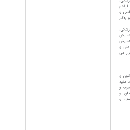
زشکی،
فراهم
یاضی و
به‌کار
پزشکی،
همایش
 دومین همایش
دوره ملی و
ار می
فنون و
 مفید
جربه و
دان و
ستی و