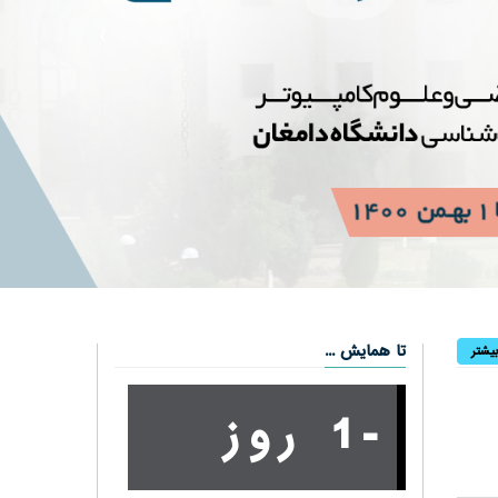
›
تا همایش ...
یشتر
-1 روز