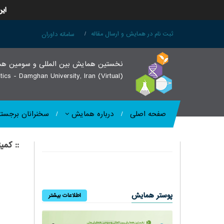
این
ثبت نام در همایش و ارسال مقاله
سامانه داوران
نخستین همایش بین المللی و سومین هم)
ics - Damghan University, Iran (Virtual)
صفحه اصلی
درباره همایش
سخنرانان برجسته
کمیته 
پوستر همایش
اطلاعات بیشتر