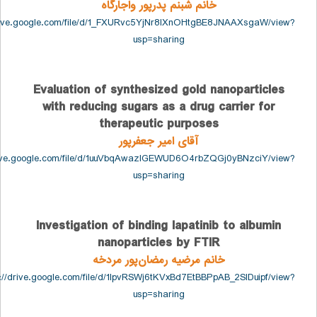
خانم شبنم پدرپور واجارگاه
https://drive.google.com/file/d/1_FXURvc5YjNr8IXnOHtgBE8JNAAXsgaW
usp=sharing
Evaluation of synthesized gold nanopartic
with reducing sugars as a drug carrier f
therapeutic purposes
آقای امیر جعفرپور
https://drive.google.com/file/d/1uuVbqAwazlGEWUD6O4rbZQGj0yBNzciY
usp=sharing
Investigation of binding lapatinib to albu
nanoparticles by FTIR
خانم مرضیه رمضان‌پور مردخه
https://drive.google.com/file/d/1lpvRSWj6tKVxBd7EtBBPpAB_2SlDuip
usp=sharing