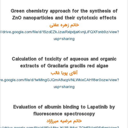
Green chemistry approach for the synthesi
ZnO nanoparticles and their cytotoxic eff
خانم زهره عفتی
https://drive.google.com/file/d/1SzoEZkJzusRxlpdjaKvnjLiFQXFonb9
usp=sharing
Calculation of toxicity of aqueous and org
extracts of Gracilaria gracilis red algae
آقای پویا غالب
https://drive.google.com/file/d/1wMIngGJQmA8ucpVNLWkixCAH18er0ozw
usp=sharing
Evaluation of albumin binding to Lapatinib
fluorescence spectroscopy
خانم مرضیه میرزازاد