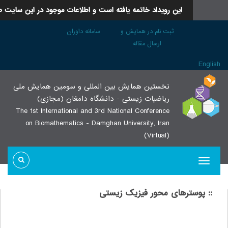
این رویداد خاتمه یافته است و اطلاعات موجود در این سایت صرفا جنبه آرش
ثبت نام در همایش و
سامانه داوران
ارسال مقاله
نخستین همایش بین المللی و سومین همایش ملی
ریاضیات زیستی - دانشگاه دامغان (مجازی)
The 1st International and 3rd National Conference
on Biomathematics - Damghan University, Iran
(Virtual)
:: های محور فیزیک زیستی