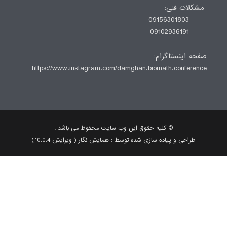
ت فنی
0
0
ینستاگرام
https://www.instagram.com/damghan.biomath.confe
© کلیه حقوق این وب سایت محفوظ می باشد .
راحی و پیاده سازی شده توسط : همایش نگار ( ویرایش 10.0.4