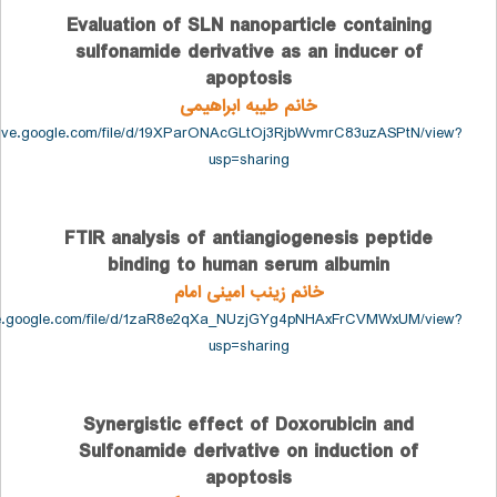
Evaluation of SLN nanoparticle containi
sulfonamide derivative as an inducer o
apoptosis
خانم طیبه ابراهیمی
https://drive.google.com/file/d/19XParONAcGLtOj3RjbWvmrC83uzASPtN
usp=sharing
FTIR analysis of antiangiogenesis pepti
binding to human serum albumin
خانم زینب امینی امام
https://drive.google.com/file/d/1zaR8e2qXa_NUzjGYg4pNHAxFrCVMWxUM
usp=sharing
Synergistic effect of Doxorubicin and
Sulfonamide derivative on induction of
apoptosis